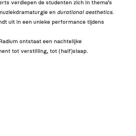
rts verdiepen de studenten zich in thema’s
, muziekdramaturgie en
durational aesthetics
.
dt uit in een unieke performance tijdens
Radium ontstaat een nachtelijke
nt tot verstilling, tot (half)slaap.