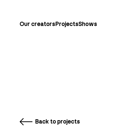
Our creators
Projects
Shows
Back to projects