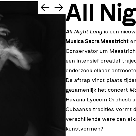
All Ni
All Night Long
is een nieuw
Musica Sacra Maastricht
e
Conservatorium Maastricht
een intensief creatief traje
onderzoek elkaar ontmoete
De aftrap vindt plaats tij
gezamenlijk het concert
Mo
Havana Lyceum Orchestra 
Cubaanse tradities vormt d
verschillende werelden elk
kunstvormen?