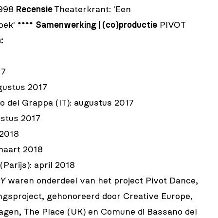
9998
Recensie
Theaterkrant:
'Een
oek'
****
Samenwerking | (co)productie
PIVOT
:
17
gustus 2017
 del Grappa (IT): augustus 2017
stus 2017
 2018
maart 2018
Parijs): april 2018
DY
waren onderdeel van het project Pivot Dance,
sproject, gehonoreerd door Creative Europe,
dagen,
The Place
(UK) en
Comune di Bassano del