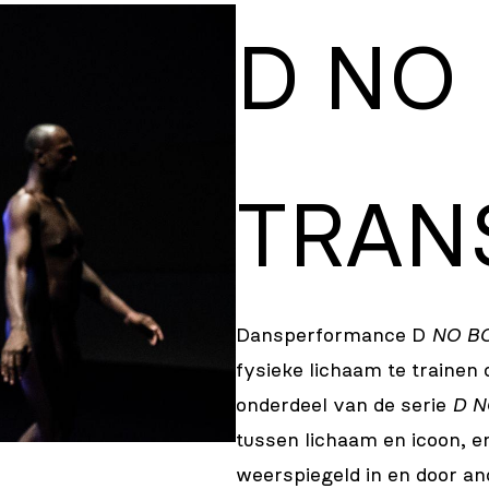
D NO
TRAN
Dansperformance D
NO BO
fysieke lichaam te trainen
onderdeel van de serie
D N
tussen lichaam en icoon, e
weerspiegeld in en door and