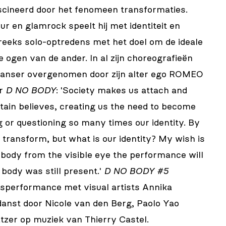
scineerd door het fenomeen transformaties.
r en glamrock speelt hij met identiteit en
reeks solo-optredens met het doel om de ideale
de ogen van de ander. In al zijn choreografieën
danser overgenomen door zijn alter ego ROMEO
er
D NO BODY
: 'Society makes us attach and
tain believes, creating us the need to become
or questioning so many times our identity. By
ransform, but what is our identity? My wish is
body from the visible eye the performance will
e body was still present.'
D NO BODY #5
nsperformance met visual artists Annika
anst door Nicole van den Berg, Paolo Yao
tzer op muziek van Thierry Castel.