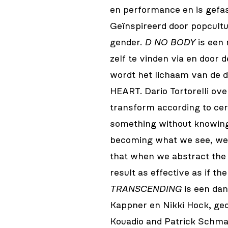
en performance en is gefa
Geïnspireerd door popcultuu
gender.
D NO BODY
is een 
zelf te vinden via en door 
wordt het lichaam van de 
HEART. Dario Tortorelli ov
transform according to cer
something without knowing 
becoming what we see, we t
that when we abstract the 
result as effective as if th
TRANSCENDING
is een da
Kappner en Nikki Hock, ged
Kouadio and Patrick Schma