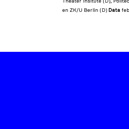
Theater Insitute (D), Polite
en ZK/U Berlin (D)
Data
feb