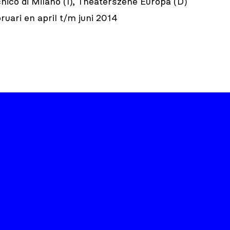
cnico di Milano (I), Theaterszene Europa (D)
ruari en april t/m juni 2014