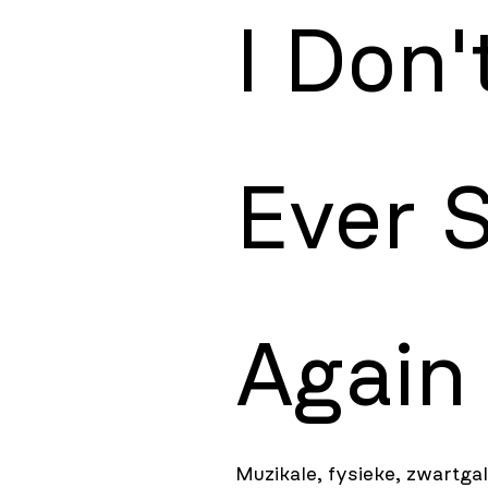
I Don't
Ever S
Again
Muzikale, fysieke, zwartga