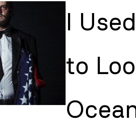
I Used
to Loo
Ocean