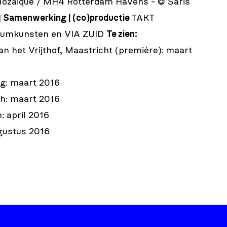
Mozaique / MH4 Rotterdam Havens - © Saris
]
Samenwerking | (co)productie
TAKT
iumkunsten en VIA ZUID
Te zien:
an het Vrijthof, Maastricht (première): maart
urg: maart 2016
h: maart 2016
 april 2016
gustus 2016