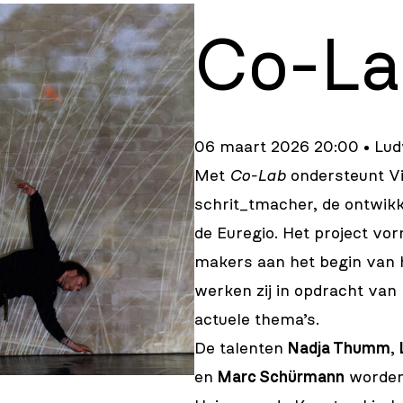
Co-La
06 maart 2026 20:00 • Lu
Met
Co-Lab
ondersteunt Via
schrit_tmacher, de ontwikk
de Euregio. Het project vo
makers aan het begin van 
werken zij in opdracht van 
actuele thema’s.
De talenten
Nadja Thumm
,
en
Marc Schürmann
worden 