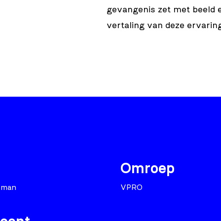
gevangenis zet met beeld en
vertaling van deze ervarin
Omroep
sman
VPRO