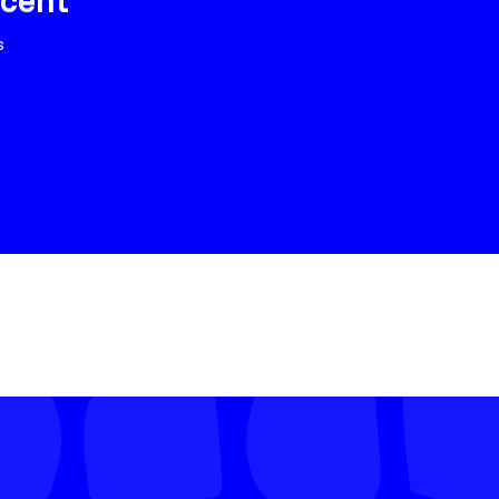
cent
s