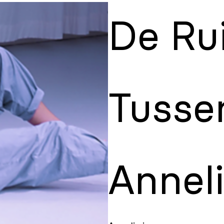
De Ru
Tusse
Annel