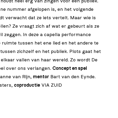
 houdt heel erg van zingen voor een publiek.
ene nummer afgelopen is, en het volgende
t verwacht dat ze iets vertelt. Maar wie is
ellen? Ze vraagt zich af wat er gebeurt als ze
il zeggen. In deze a capella performance
 ruimte tussen het ene lied en het andere te
ussen zichzelf en het publiek. Plots gaat het
t elkaar vallen van haar wereld. Zo wordt De
eel over ons verlangen.
Concept en spel
anne van Rijn,
mentor
Bart van den Eynde.
isters,
coproductie
VIA ZUID