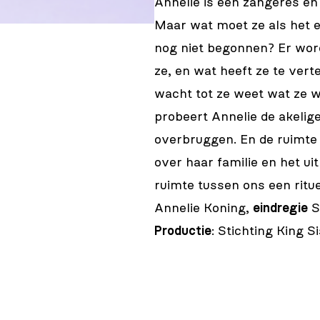
Annelie is een zangeres en
Maar wat moet ze als het 
nog niet begonnen? Er word
ze, en wat heeft ze te vert
wacht tot ze weet wat ze w
probeert Annelie de akelige
overbruggen. En de ruimte t
over haar familie en het ui
ruimte tussen ons een ritu
Annelie Koning,
eindregie
S
Productie
: Stichting King S