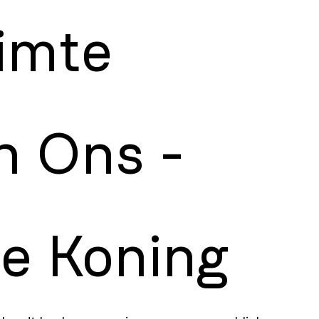
imte
n Ons -
ie Koning