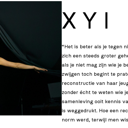
X Y I
“Het is beter als je tegen
zich een steeds groter geh
als je niet mag zijn wie je 
zwijgen toch begint te pra
reconstructie van haar jeu
zonder écht te weten wie je
samenleving ooit kennis va
is weggedrukt. Hoe een re
norm werd, terwijl men wist 