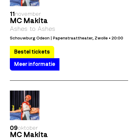
11
november
MC Makita
Ashes to Ashes
Schouwburg Odeon | Papenstraattheater, Zwolle • 20:00
Bestel tickets
Meer informatie
09
oktober
MC Makita