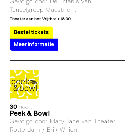
Gevolgd door De Erfenis van
Toneelgroep Maastricht
Theater aan het Vrijthof • 18:30
Bestel tickets
Meer informatie
30
maart
Peek & Bowl
Gevolgd door Mary Jane van Theater
Rotterdam / Erik Whien