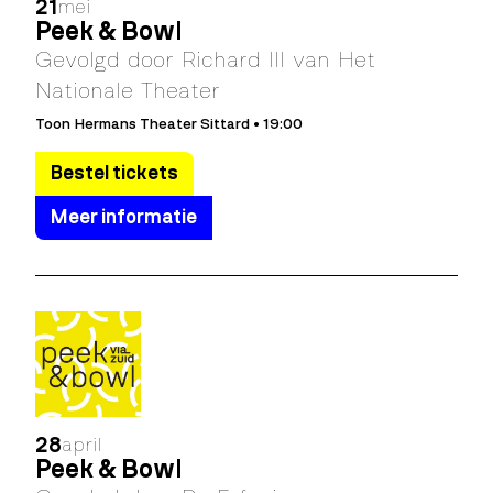
21
mei
Peek & Bowl
Gevolgd door Richard III van Het
Nationale Theater
Toon Hermans Theater Sittard • 19:00
Bestel tickets
Meer informatie
28
april
Peek & Bowl