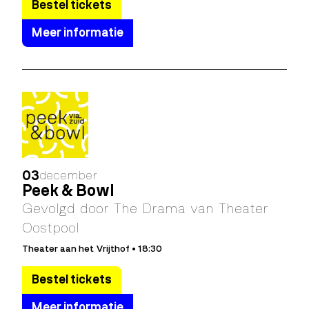
Bestel tickets
Meer informatie
03
december
Peek & Bowl
Gevolgd door The Drama van Theater
Oostpool
Theater aan het Vrijthof • 18:30
Bestel tickets
Meer informatie