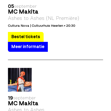
05
september
MC Makita
Ashes to Ashes (NL Première)
Cultura Nova | Cultuurhuis Heerlen • 20:30
Bestel tickets
Meer informatie
19
september
MC Makita
Ashes to Ashes