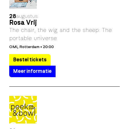
28
augustus
Rosa Vrij
The chair, the wig and the sheep: The
portable universe
OMI, Rotterdam • 20:00
Bestel tickets
Meer informatie