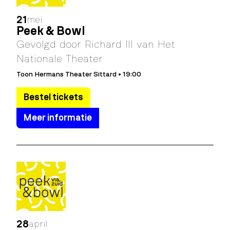
21
mei
Peek & Bowl
Gevolgd door Richard III van Het
Nationale Theater
Toon Hermans Theater Sittard • 19:00
Bestel tickets
Meer informatie
28
april