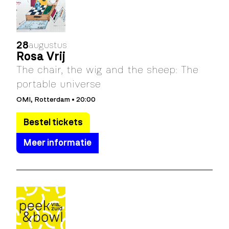
28
augustus
Rosa Vrij
The chair, the wig and the sheep: The
portable universe
OMI, Rotterdam • 20:00
Bestel tickets
Meer informatie