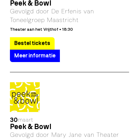
Peek & Bowl
Gevolgd door De Erfenis van
Toneelgroep Maastricht
Theater aan het Vrijthof • 18:30
Bestel tickets
Meer informatie
30
maart
Peek & Bowl
Gevolgd door Mary Jane van Theater