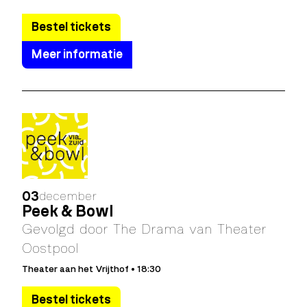
Bestel tickets
Meer informatie
03
december
Peek & Bowl
Gevolgd door The Drama van Theater
Oostpool
Theater aan het Vrijthof • 18:30
Bestel tickets