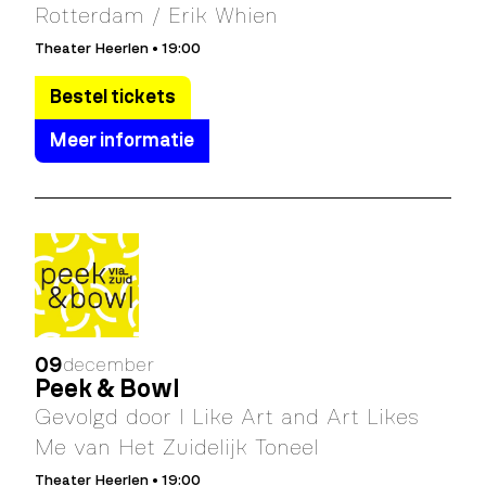
Rotterdam / Erik Whien
Theater Heerlen • 19:00
Bestel tickets
Meer informatie
09
december
Peek & Bowl
Gevolgd door I Like Art and Art Likes
Me van Het Zuidelijk Toneel
Theater Heerlen • 19:00