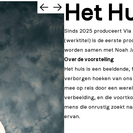
Het Hu
©Laura
Knipsael
Sinds 2025 produceert Via 
(werktitel) is de eerste pro
worden samen met Noah J
Over de voorstelling
Het huis is een beeldende, f
verborgen hoeken van ons o
mee op reis door een werel
verbeelding, en die voortk
mens die onrustig zoekt na
ervan.