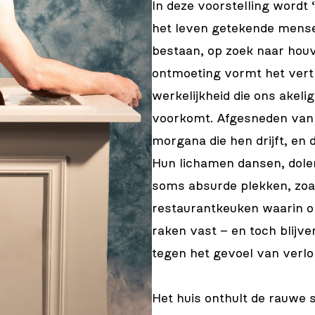
In deze voorstelling wordt 
het leven getekende mense
bestaan, op zoek naar hou
ontmoeting vormt het vert
werkelijkheid die ons ake
voorkomt. Afgesneden van 
morgana die hen drijft, en
Hun lichamen dansen, dolen
soms absurde plekken, zoal
restaurantkeuken waarin or
raken vast – en toch blijv
tegen het gevoel van verlor
Het huis onthult de rauwe 