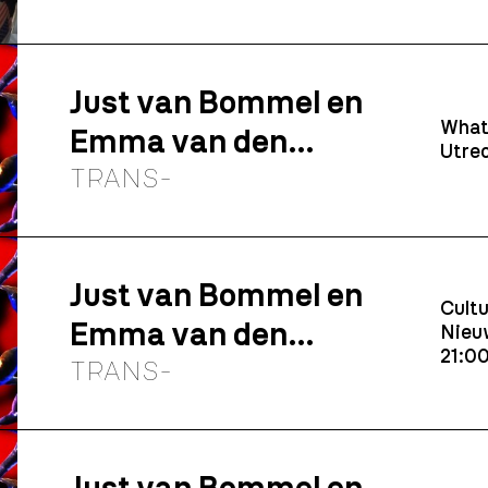
Just van Bommel en
What 
Emma van den
Utrec
Elshout
TRANS-
Just van Bommel en
Cultu
Emma van den
Nieuw
21:0
Elshout
TRANS-