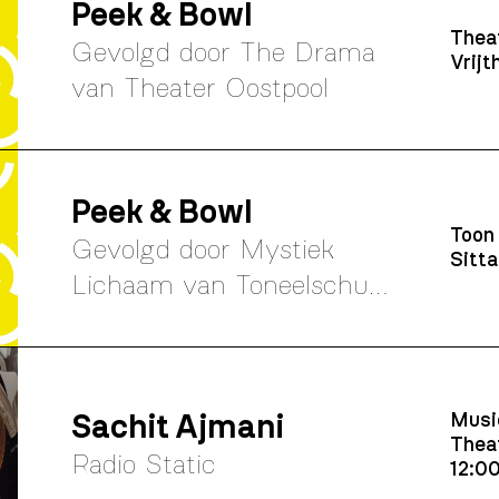
Peek & Bowl
Thea
Gevolgd door The Drama
Vrijt
van Theater Oostpool
Peek & Bowl
Toon
Gevolgd door Mystiek
Sitta
Lichaam van Toneelschuur
Producties
Sachit Ajmani
Musi
Theat
Radio Static
12:0