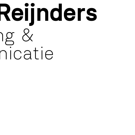
Reijnders
ng &
icatie