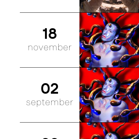
18
november
02
september