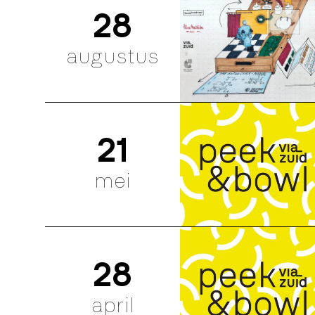
28
augustus
21
mei
28
april