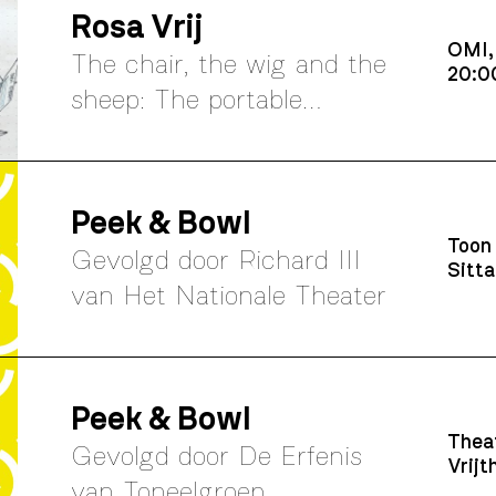
Rosa Vrij
OMI,
The chair, the wig and the
20:0
sheep: The portable
universe
Peek & Bowl
Toon
Gevolgd door Richard III
Sitta
van Het Nationale Theater
Peek & Bowl
Thea
Gevolgd door De Erfenis
Vrijt
van Toneelgroep