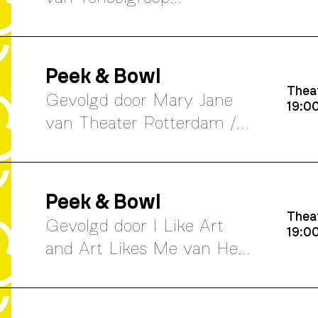
Maastricht
Peek & Bowl
Theat
Gevolgd door Mary Jane
19:0
van Theater Rotterdam /
Erik Whien
Peek & Bowl
Theat
Gevolgd door I Like Art
19:0
and Art Likes Me van Het
Zuidelijk Toneel