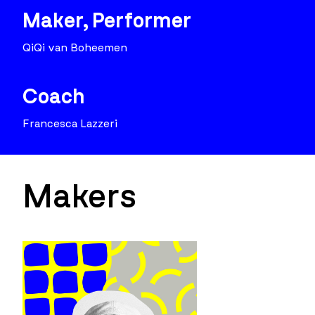
Maker, Performer
QiQi van Boheemen
Coach
Francesca Lazzeri
Makers