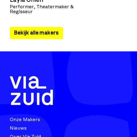
Layla Önlen
Performer, Theatermaker &
Regisseur
Bekijk alle makers
Onze Makers
Nieuws
Over Via Zuid