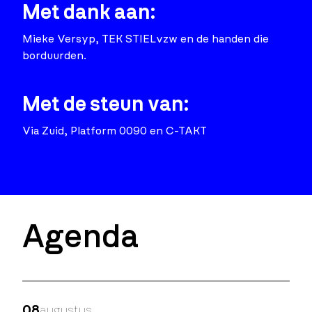
Met dank aan:
Mieke Versyp, TEK STIELvzw en de handen die
borduurden.
Met de steun van:
Via Zuid, Platform 0090 en C-TAKT
Agenda
08
augustus