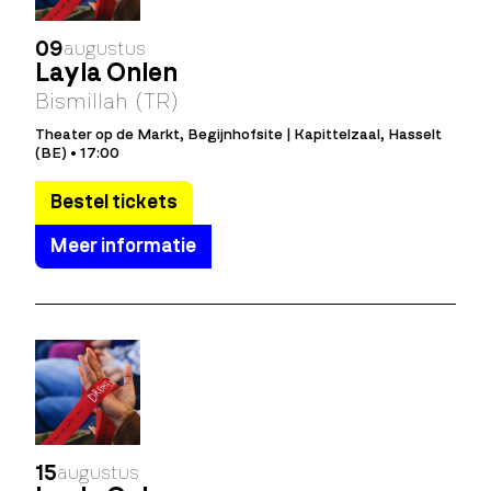
09
augustus
Layla Önlen
Bismillah (TR)
Theater op de Markt, Begijnhofsite | Kapittelzaal, Hasselt
(BE) • 17:00
Bestel tickets
Meer informatie
15
augustus