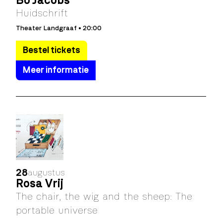
Bo Jacobs
Huidschrift
Theater Landgraaf • 20:00
Bestel tickets
Meer informatie
28
augustus
Rosa Vrij
The chair, the wig and the sheep: The
portable universe