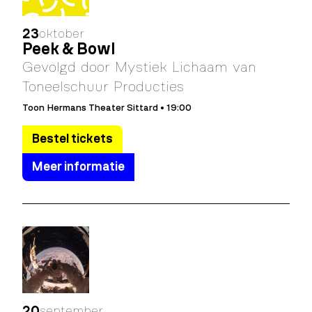
23
oktober
Peek & Bowl
Gevolgd door Mystiek Lichaam van
Toneelschuur Producties
Toon Hermans Theater Sittard • 19:00
Bestel tickets
Meer informatie
20
september