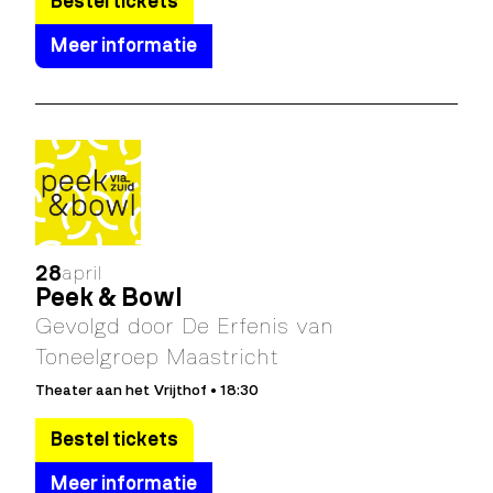
Bestel tickets
Meer informatie
28
april
Peek & Bowl
Gevolgd door De Erfenis van
Toneelgroep Maastricht
Theater aan het Vrijthof • 18:30
Bestel tickets
Meer informatie