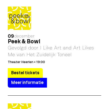
09
december
Peek & Bowl
Gevolgd door I Like Art and Art Likes
Me van Het Zuidelijk Toneel
Theater Heerlen • 19:00
Bestel tickets
Meer informatie