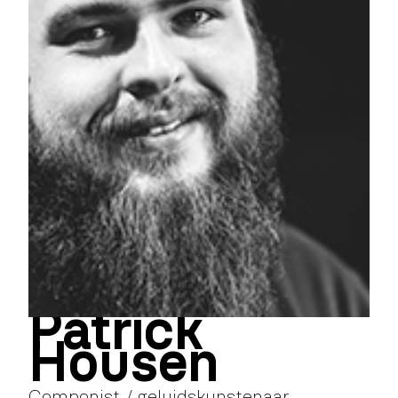
Patrick
Housen
Componist / geluidskunstenaar