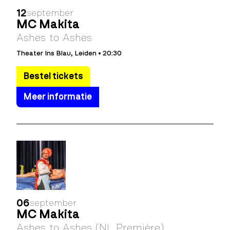
12
september
MC Makita
Ashes to Ashes
Theater Ins Blau, Leiden • 20:30
Bestel tickets
Meer informatie
06
september
MC Makita
Ashes to Ashes (NL Première)